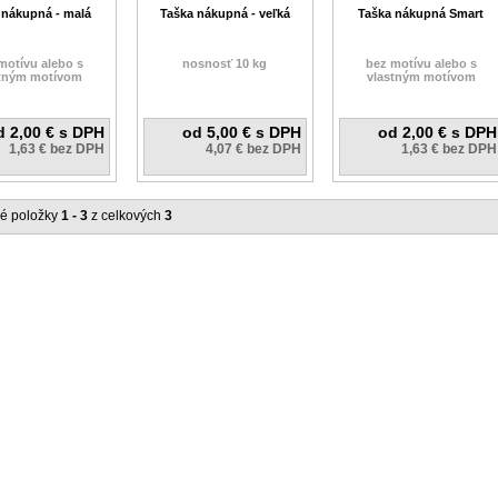
 nákupná - malá
Taška nákupná - veľká
Taška nákupná Smart
motívu alebo s
nosnosť 10 kg
bez motívu alebo s
stným motívom
vlastným motívom
d 2,00 € s DPH
od 5,00 € s DPH
od 2,00 € s DPH
1,63 € bez DPH
4,07 € bez DPH
1,63 € bez DPH
é položky
1 - 3
z celkových
3