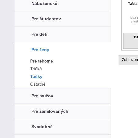
Náboženské
Taška
bez 
Pre študentov
vla
Pre deti
o
Pre ženy
Zobrazen
Pre tehotné
Tričká
Tašky
Ostatné
Pre mužov
Pre zamilovaných
Svadobné