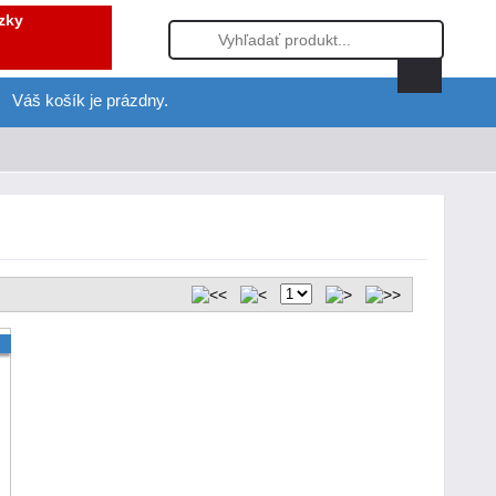
zky
Váš košík je prázdny.