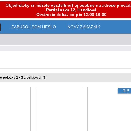
Objednávky si môžete vyzdvihnúť aj osobne na adrese prevád
Partizánska 12, Handlová
Otváracia doba: po-pia 12:00-16:00
ZABUDOL SOM HESLO
NOVÝ ZÁKAZNÍK
é položky
1 - 3
z celkových
3
TIP