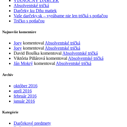
VIANOČNÝ DARČEK
Absolventské tričká
Darčeky ku Dňu matiek
Vaše darčeky.sk – vyrábame nie len tričká s potlačou
Tričko s potlačou
Najnovšie komentáre
Joey
komentoval
Absolventské tričká
Joey
komentoval
Absolventské tričká
David Bouška
komentoval
Absolventské tričká
Viktória Pillárová
komentoval
Absolventské tričká
Ján Mokrý
komentoval
Absolventské tričká
Archív
október 2016
apríl 2016
február 2016
január 2016
Kategórie
Darčekové predmety