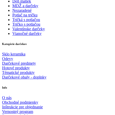
Deň matiek
MDŽ a darčeky
Nezaradené
Potlač na tričku
Tričká s potlačou
Tričko s potlačou
Valentínske darčeky
Vianočné darčeky
Kategórie darčekov
Sklo keramika
Odevy
Darčekové predmety
Hotové produkty
Tématické produkty
Darčekové obaly - doplnky
Info
O nás
Obchodné podmienky
Inštrukcie pre objednanie
Vernostný program