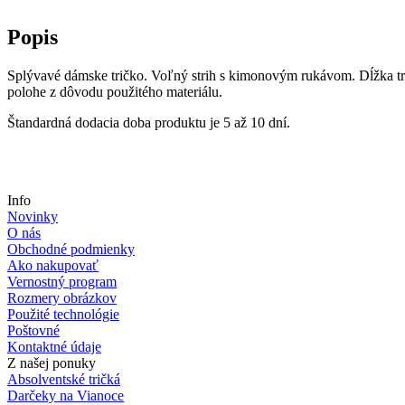
Popis
Splývavé dámske tričko. Voľný strih s kimonovým rukávom. Dĺžka tr
polohe z dôvodu použitého materiálu.
Štandardná dodacia doba produktu je 5 až 10 dní.
Info
Novinky
O nás
Obchodné podmienky
Ako nakupovať
Vernostný program
Rozmery obrázkov
Použité technológie
Poštovné
Kontaktné údaje
Z našej ponuky
Absolventské tričká
Darčeky na Vianoce