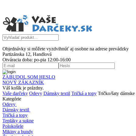
Objednávky si môžete vyzdvihnúť aj osobne na adrese prevádzky
Partizánska 12, Handlová
Otváracia doba: po-pia 12:00-16:00
ZABUDOL SOM HESLO
NOVÝ ZÁKAZNÍK
Váš košík je prázdny.
Vaše darčeky
Odevy
Dámsky textil
Tričká a topy
Tričko/šaty dámske
Kategórie
Odevy
Dámsky textil
Tričká a topy
Tepláky a sukne
Polokošele
Mikiny a bundy