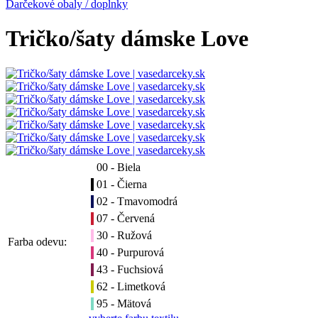
Darčekové obaly / doplnky
Tričko/šaty dámske Love
00 - Biela
01 - Čierna
02 - Tmavomodrá
07 - Červená
30 - Ružová
Farba odevu:
40 - Purpurová
43 - Fuchsiová
62 - Limetková
95 - Mätová