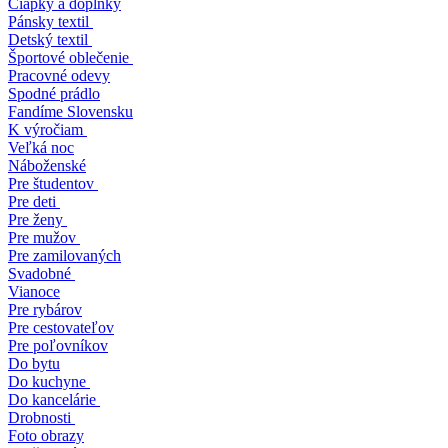
Čiapky a doplnky
Pánsky textil
Detský textil
Športové oblečenie
Pracovné odevy
Spodné prádlo
Fandíme Slovensku
K výročiam
Veľká noc
Náboženské
Pre študentov
Pre deti
Pre ženy
Pre mužov
Pre zamilovaných
Svadobné
Vianoce
Pre rybárov
Pre cestovateľov
Pre poľovníkov
Do bytu
Do kuchyne
Do kancelárie
Drobnosti
Foto obrazy