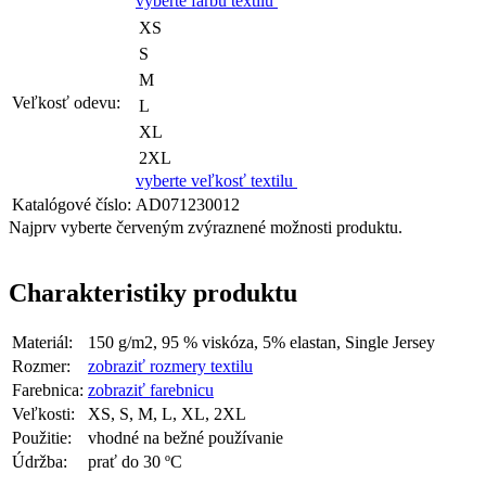
vyberte farbu textilu
XS
S
M
Veľkosť odevu:
L
XL
2XL
vyberte veľkosť textilu
Katalógové číslo:
AD071230012
Najprv vyberte červeným zvýraznené možnosti produktu.
Charakteristiky produktu
Materiál:
150 g/m2, 95 % viskóza, 5% elastan, Single Jersey
Rozmer:
zobraziť rozmery textilu
Farebnica:
zobraziť farebnicu
Veľkosti:
XS, S, M, L, XL, 2XL
Použitie:
vhodné na bežné používanie
Údržba:
prať do 30 ºC